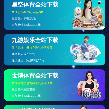
七、未成年人保护
我们不会面向 14 周岁以下用户提供注册服务。如发现未成年人
信息，我们将及时删除。如您是监护人可与我们联系处理。
八、隐私政策的更新
当本政策有重大调整时，我们将通过平台公告、推送等方式提前
告知。
九、联系我们
如有任何隐私相关的问题，请发送邮件至：
support@tianshunhuayuan.com