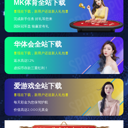
荣誉与奖项
kaiyun 致力于为用户提供优质的体育赛事服务，平台在安全
合规、技术创新等领域屡获殊荣。
2023 年度安全认证奖
最具用户满意度平台