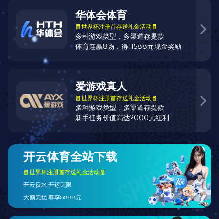
法律法规要求或监管部门依法调取
五、信息保护措施
平台采用多重防护机制确保开云kaiyun服务中您的数据安全，包
括但不限于：
HTTPS 加密传输
权限分级与访问控制
系统审计与异常行为识别
六、用户权利
您拥有以下数据权利：
访问、更正、删除个人信息
申请注销账户或停止使用服务
关闭授权功能如位置服务或通知