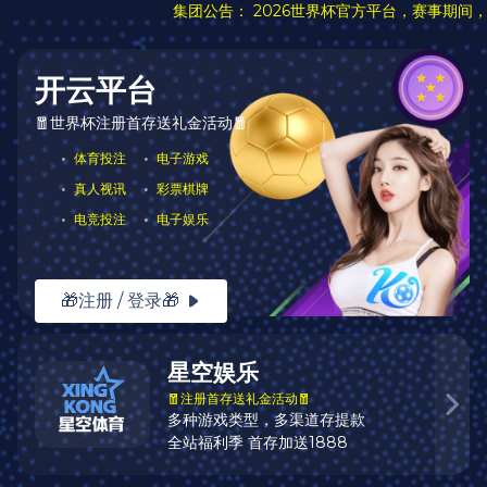
注册入口
隐私政策
一、引言
kaiyun平台为用户提供便捷、实时的体育赛事内容，在保障服务
体验的同时，我们高度重视个人隐私保护。
二、信息收集范围
我们可能收集以下信息：
注册信息：如手机号、昵称、头像等基础资料